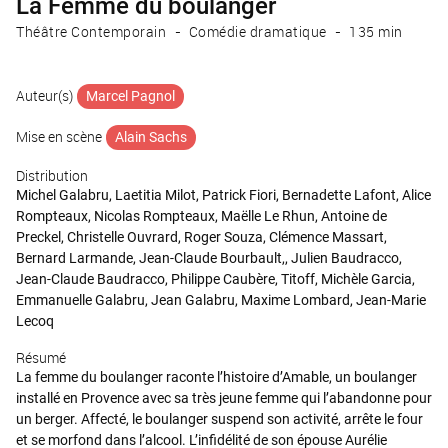
La Femme du boulanger
Théâtre Contemporain
Comédie dramatique
135 min
Auteur(s)
Marcel Pagnol
Mise en scène
Alain Sachs
Distribution
Michel Galabru, Laetitia Milot, Patrick Fiori, Bernadette Lafont, Alice
Rompteaux, Nicolas Rompteaux, Maëlle Le Rhun, Antoine de
Preckel, Christelle Ouvrard, Roger Souza, Clémence Massart,
Bernard Larmande, Jean-Claude Bourbault,, Julien Baudracco,
Jean-Claude Baudracco, Philippe Caubère, Titoff, Michèle Garcia,
Emmanuelle Galabru, Jean Galabru, Maxime Lombard, Jean-Marie
Lecoq
Résumé
La femme du boulanger raconte l’histoire d’Amable, un boulanger
installé en Provence avec sa très jeune femme qui l’abandonne pour
un berger. Affecté, le boulanger suspend son activité, arrête le four
et se morfond dans l’alcool. L’infidélité de son épouse Aurélie