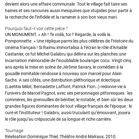
devient alors une affaire communale. Tout le village fait taire ses
haines et ses rancunes aussi mesquines que stupides pour partir à
la recherche de l’infidèle et la ramener à son bon vieux mari.
Pourquoi faut-il voir cette pièce ?
UN MONUMENT. « Ah ! Te voilà, toi ? Regarde, la voilà la
Pomponnette. » Une réplique parmi les plus célèbres de l’Histoire du
cinéma français ! Si Raimu immortalisa à l’écran le rôle d’Amable
Castanier, ce fut Michel Galabru qui délivra sur les planches une
incarnation mémorable de l’inoubliable boulanger cocu. Vingt-cinq
ans après la mise en scène de Jérôme Savary, le comédien à la
gouaille inimitable rendosse à nouveau son marcel pour Alain
Sachs. A ses côtés, une distribution pléthorique et éclectique
(Laetitia Milot, Bernadette Laffont, Patrick Fiori…) redonne vie à
l’univers de Marcel Pagnol, avec ses personnages pittoresques : les
commères, les grenouilles de bénitier, le notable, et bien sûr les deux
grandes figures dominantes de tout village français de l’époque : le
curé et l’instituteur ! Galabru, aussi truculant qu’émouvant, jouera
le rôle jusqu’au crépuscule de sa longue et riche carrière.
Tournage
Réalisation Dominique Thiel, Théâtre André Malraux, 2010.