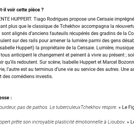
-il voir cette pièce ?
E HUPPERT. Tiago Rodrigues propose une Cerisaie imprégnée d
utant plus que le classique de Tchekhov accompagna la réouvert
 sont alignés d’anciens fauteuils récupérés des gradins de la Co
culent sur des rails pour amener la lumière parmi des gens désab
sabelle Huppert) la propriétaire de la Cerisaie. Lumière, musiqu
, tous anticipent le changement et peinent à vivre au présent ; soit
r qu’ils redoutent. Sur scène, Isabelle Huppert et Marcel Bozonn
e, l’autre est au terminus d’une vie au service des autres. Une 
t des comédiens investis.
esse :
lourdeur, pas de pathos. Le tuberculeuxTchekhov respire.
» Le Fi
ppert prête son incroyable plasticité émotionnelle à Lioubov.
» L