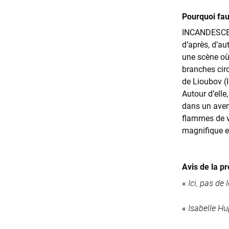
Pourquoi faut
INCANDESCENT
d’après, d’a
une scène où
branches cir
de Lioubov (I
Autour d’elle
dans un aveni
flammes de vi
magnifique e
Avis de la pr
Ici, pas de 
«
Isabelle Hu
«