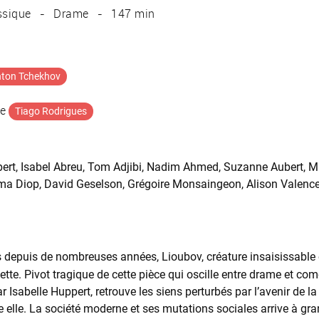
ssique
Drame
147 min
ton Tchekhov
ne
Tiago Rodrigues
pert, Isabel Abreu, Tom Adjibi, Nadim Ahmed, Suzanne Aubert, M
a Diop, David Geselson, Grégoire Monsaingeon, Alison Valence
s depuis de nombreuses années, Lioubov, créature insaisissable e
tte. Pivot tragique de cette pièce qui oscille entre drame et comé
ar Isabelle Huppert, retrouve les siens perturbés par l’avenir de l
re elle. La société moderne et ses mutations sociales arrive à gra