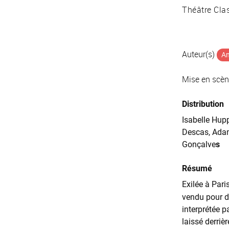
Théâtre Cla
Auteur(s)
An
Mise en scè
Distribution
Isabelle Hup
Descas, Adam
Gonçalve
s
Résumé
Exilée à Pari
vendu pour de
interprétée p
laissé derriè