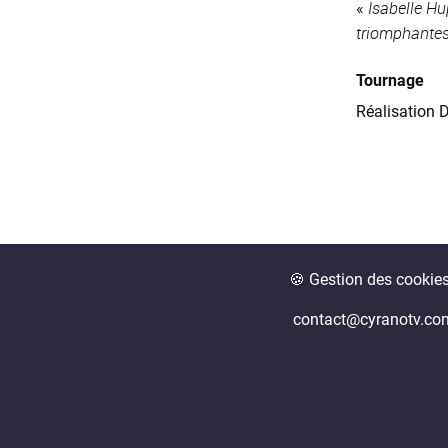
Isabelle H
«
triomphantes
Tournage
Réalisation 
🍪 Gestion des cookie
contact@cyranotv.co