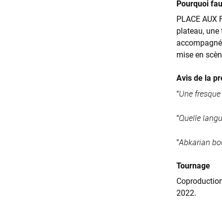
Pourquoi faut
PLACE AUX FE
plateau, une
accompagnés 
mise en scèn
Avis de la pr
Une fresque
"
Quelle langu
"
Abkarian bou
"
Tournage
Coproduction
2022.