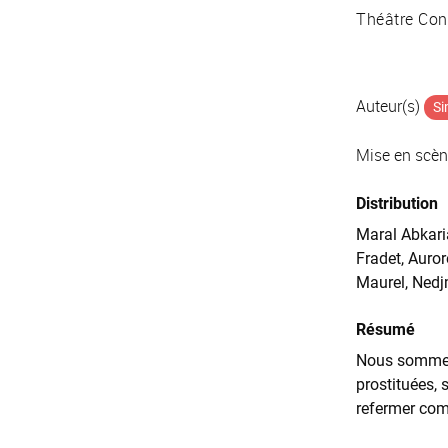
Théâtre Co
Auteur(s)
Si
Mise en scè
Distribution
Maral Abkari
Fradet, Auror
Maurel, Nedj
Résumé
Nous sommes d
prostituées, 
refermer comm