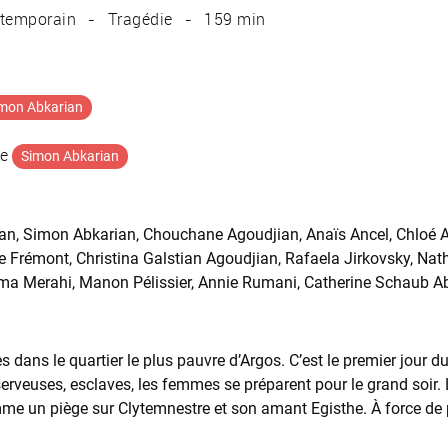
ntemporain
Tragédie
159 min
mon Abkarian
ne
Simon Abkarian
an, Simon Abkarian, Chouchane Agoudjian, Anaïs Ancel, Chloé A
e Frémont, Christina Galstian Agoudjian, Rafaela Jirkovsky, Nath
ma Merahi, Manon Pélissier, Annie Rumani, Catherine Schaub 
ans le quartier le plus pauvre d’Argos. C’est le premier jour du
serveuses, esclaves, les femmes se préparent pour le grand soir. 
e un piège sur Clytemnestre et son amant Egisthe. À force de priè