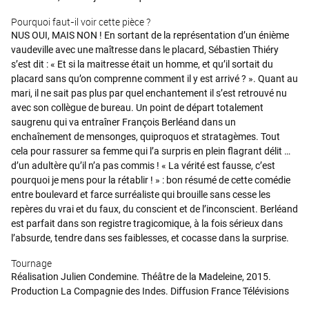
Pourquoi faut-il voir cette pièce ?
NUS OUI, MAIS NON ! En sortant de la représentation d’un énième
vaudeville avec une maîtresse dans le placard, Sébastien Thiéry
s’est dit : « Et si la maitresse était un homme, et qu’il sortait du
placard sans qu’on comprenne comment il y est arrivé ? ». Quant au
mari, il ne sait pas plus par quel enchantement il s’est retrouvé nu
avec son collègue de bureau. Un point de départ totalement
saugrenu qui va entraîner François Berléand dans un
enchaînement de mensonges, quiproquos et stratagèmes. Tout
cela pour rassurer sa femme qui l’a surpris en plein flagrant délit …
d’un adultère qu’il n’a pas commis ! « La vérité est fausse, c’est
pourquoi je mens pour la rétablir ! » : bon résumé de cette comédie
entre boulevard et farce surréaliste qui brouille sans cesse les
repères du vrai et du faux, du conscient et de l’inconscient. Berléand
est parfait dans son registre tragicomique, à la fois sérieux dans
l’absurde, tendre dans ses faiblesses, et cocasse dans la surprise.
Tournage
Réalisation Julien Condemine. Théâtre de la Madeleine, 2015.
Production La Compagnie des Indes. Diffusion France Télévisions