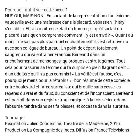
Pourquoi faut-il voir cette pièce ?
NUS OUI, MAIS NON ! En sortant de la représentation d’un énième
vaudeville avec une maîtresse dans le placard, Sébastien Thiéry
s’est dit : « Et si la maitresse était un homme, et qu’il sortait du
placard sans qu’on comprenne comment il y est arrivé ? ». Quant au
mari, il ne sait pas plus par quel enchantement il s’est retrouvé nu
avec son collègue de bureau. Un point de départ totalement
saugrenu qui va entraîner François Berléand dans un
enchaînement de mensonges, quiproquos et stratagèmes. Tout
cela pour rassurer sa femme qui l’a surpris en plein flagrant délit …
d’un adultère qu’il n’a pas commis ! « La vérité est fausse, c’est
pourquoi je mens pour la rétablir ! » : bon résumé de cette comédie
entre boulevard et farce surréaliste qui brouille sans cesse les
repères du vrai et du faux, du conscient et de l’inconscient. Berléand
est parfait dans son registre tragicomique, à la fois sérieux dans
l’absurde, tendre dans ses faiblesses, et cocasse dans la surprise.
Tournage
Réalisation Julien Condemine. Théâtre de la Madeleine, 2015.
Production La Compagnie des Indes. Diffusion France Télévisions